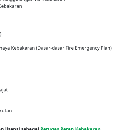
Kebakaran
)
ya Kebakaran (Dasar-dasar Fire Emergency Plan)
ajat
gkutan
n lisensi sebagai
Petugas Peran Kebakaran
,