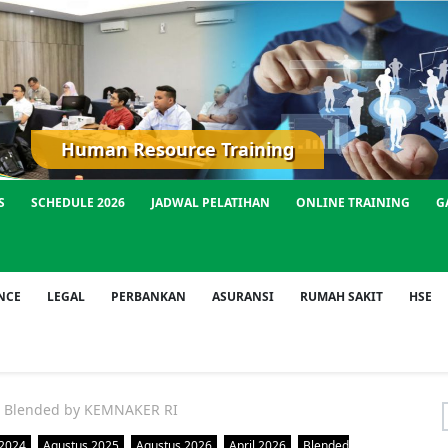
Human Resource Training
S
SCHEDULE 2026
JADWAL PELATIHAN
ONLINE TRAINING
G
NCE
LEGAL
PERBANKAN
ASURANSI
RUMAH SAKIT
HSE
D Blended by KEMNAKER RI
f
 2024
Agustus 2025
Agustus 2026
April 2026
Blended