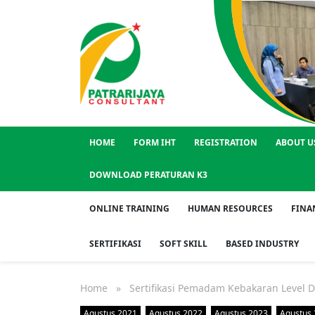
HOME
FORM IHT
REGISTRATION
ABOUT U
DOWNLOAD PERATURAN K3
ONLINE TRAINING
HUMAN RESOURCES
FINA
SERTIFIKASI
SOFT SKILL
BASED INDUSTRY
Home
» Sertifikasi Pemadam Kebakaran Level 
Agustus 2021
Agustus 2022
Agustus 2023
Agustus