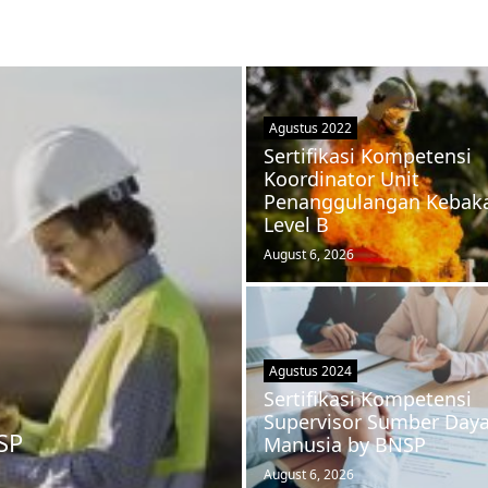
Agustus 2022
Sertifikasi Kompetensi
Koordinator Unit
Penanggulangan Kebak
Level B
August 6, 2026
Agustus 2024
Sertifikasi Kompetensi
Supervisor Sumber Day
NSP
Manusia by BNSP
August 6, 2026