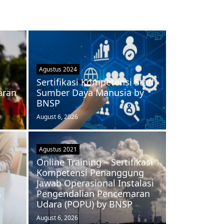
Agustus 2024
Sertifikasi Kompetensi Staff
aran
Sumber Daya Manusia by
BNSP
August 6, 2026
Agustus 2021
Online Training – Sertifikasi
Kompetensi Penanggung
Jawab Operasional Instalasi
a
Pengendalian Pencemaran
Udara (POPU) by BNSP
August 6, 2026