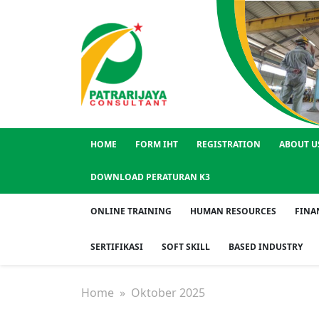
HOME
FORM IHT
REGISTRATION
ABOUT U
DOWNLOAD PERATURAN K3
ONLINE TRAINING
HUMAN RESOURCES
FINA
SERTIFIKASI
SOFT SKILL
BASED INDUSTRY
Home
» Oktober 2025