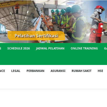
Pelatihan Sertifikasi
S
SCHEDULE 2026
JADWAL PELATIHAN
ONLINE TRAINING
G
NCE
LEGAL
PERBANKAN
ASURANSI
RUMAH SAKIT
HSE