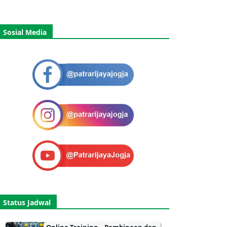
Sosial Media
Status Jadwal