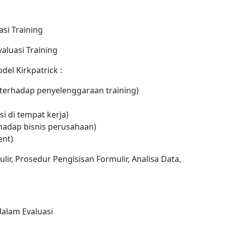
si Training
aluasi Training
el Kirkpatrick :
 terhadap penyelenggaraan training)
si di tempat kerja)
rhadap bisnis perusahaan)
ent)
lir, Prosedur Pengisisan Formulir, Analisa Data,
dalam Evaluasi