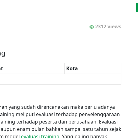
2312 views
ng
t
Kota
aran yang sudah direncanakan maka perlu adanya
training meliputi evaluasi terhadap penyelenggaraan
training terhadap peserta dan perusahaan. Evaluasi
g maupun enam bulan bahkan sampai satu tahun sejak
cam model
evaluasi training
. Yang paling banyak