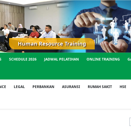
Human Resource Training
S
SCHEDULE 2026
JADWAL PELATIHAN
ONLINE TRAINING
G
NCE
LEGAL
PERBANKAN
ASURANSI
RUMAH SAKIT
HSE
f