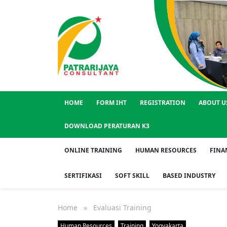
HOME
FORM IHT
REGISTRATION
ABOUT U
DOWNLOAD PERATURAN K3
ONLINE TRAINING
HUMAN RESOURCES
FINA
SERTIFIKASI
SOFT SKILL
BASED INDUSTRY
Home
» Evaluasi Training
Human Resources
Training
Yogyakarta