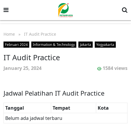
Home
» IT Audit Practice
Februari 2024
Information & Technology
Jakarta
Yogyakarta
IT Audit Practice
January 25, 2024
1584 views
Jadwal Pelatihan IT Audit Practice
Tanggal
Tempat
Kota
Belum ada jadwal terbaru