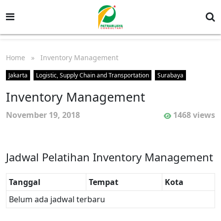
Home
» Inventory Management
Jakarta
Logistic, Supply Chain and Transportation
Surabaya
Inventory Management
November 19, 2018
1468 views
Jadwal Pelatihan Inventory Management
Tanggal
Tempat
Kota
Belum ada jadwal terbaru