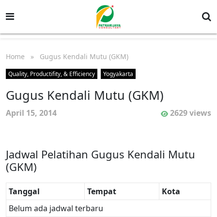
Home
» Gugus Kendali Mutu (GKM)
Quality, Productifity, & Efficiency
Yogyakarta
Gugus Kendali Mutu (GKM)
April 15, 2014
2629 views
Jadwal Pelatihan Gugus Kendali Mutu
(GKM)
Tanggal
Tempat
Kota
Belum ada jadwal terbaru