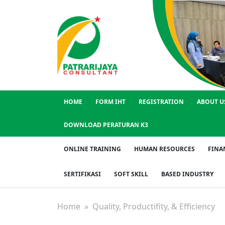
HOME
FORM IHT
REGISTRATION
ABOUT U
DOWNLOAD PERATURAN K3
ONLINE TRAINING
HUMAN RESOURCES
FINA
SERTIFIKASI
SOFT SKILL
BASED INDUSTRY
Home
» Quality, Productifity, & Efficiency