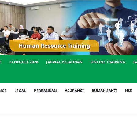
S
SCHEDULE 2026
JADWAL PELATIHAN
ONLINE TRAINING
G
NCE
LEGAL
PERBANKAN
ASURANSI
RUMAH SAKIT
HSE