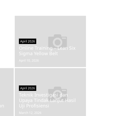
April 2026
m
Online Training – Lean Six
Sigma Yellow Belt
April 10, 2026
April 2026
Teknik Investigasi dan
Upaya Tindak Lanjut Hasil
on
Uji Profisiensi
March 12, 2026