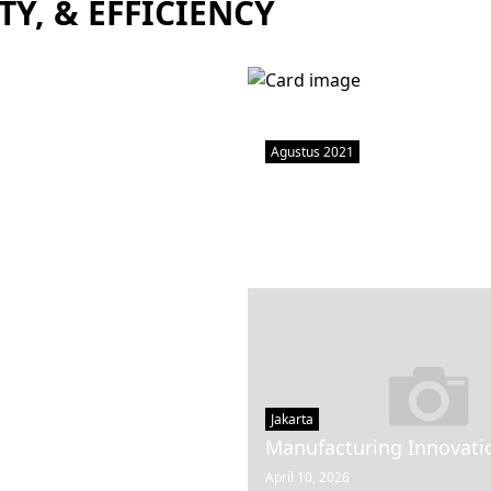
TY, & EFFICIENCY
Agustus 2021
Online Training – Siste
Manajemen Mutu ISO
9001:2015
June 29, 2026
Jakarta
ban Kerja)
Manufacturing Innovati
April 10, 2026