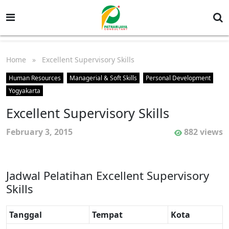
Home
» Excellent Supervisory Skills
Human Resources
Managerial & Soft Skills
Personal Development
Yogyakarta
Excellent Supervisory Skills
February 3, 2015
882 views
Jadwal Pelatihan Excellent Supervisory
Skills
Tanggal
Tempat
Kota