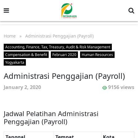
Home
» Administrasi Penggajian (Payroll)
Accounting, Finance, Tax, Treasury, Audit & Risk Management
Compensation & Benefit
Februari 2020
Human Resources
Yogyakarta
Administrasi Penggajian (Payroll)
January 2, 2020
9156 views
Jadwal Pelatihan Administrasi
Penggajian (Payroll)
Tanggal
Tempat
Kota