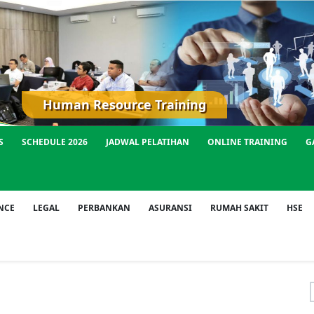
S
SCHEDULE 2026
JADWAL PELATIHAN
ONLINE TRAINING
G
NCE
LEGAL
PERBANKAN
ASURANSI
RUMAH SAKIT
HSE
f