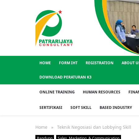
HOME
FORM IHT
REGISTRATION
ABOUT U
DOWNLOAD PERATURAN K3
ONLINE TRAINING
HUMAN RESOURCES
FINA
SERTIFIKASI
SOFT SKILL
BASED INDUSTRY
Home
» Teknik Negosiasi dan Lobbying Skill
Bandung
Sales, Marketing, & Communication