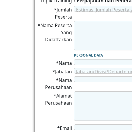
Topik Training
: Perpajakan dan Pener
*Jumlah
Estimasi Jumlah Peserta 
Peserta
*Nama Peserta
Yang
Didaftarkan
PERSONAL DATA
*Nama
*Jabatan
Jabatan/Divisi/Departem
*Nama
Perusahaan
*Alamat
Perusahaan
*Email