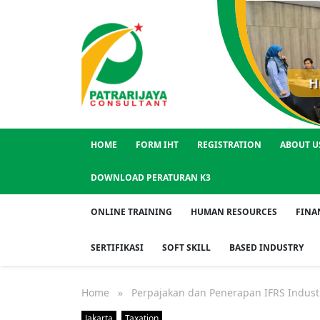
Pelatihan Sertifikasi
HOME
FORM IHT
REGISTRATION
ABOUT U
DOWNLOAD PERATURAN K3
ONLINE TRAINING
HUMAN RESOURCES
FINA
SERTIFIKASI
SOFT SKILL
BASED INDUSTRY
Home
» Perpajakan dan Penerapan IFRS Indust
Jakarta
Taxation