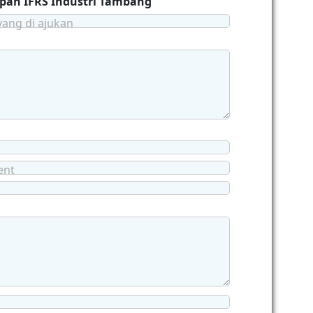
apan IFRS Industri Tambang
yang di ajukan
ent