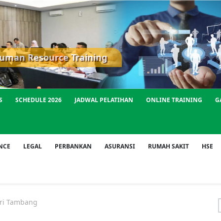
S
SCHEDULE 2026
JADWAL PELATIHAN
ONLINE TRAINING
G
NCE
LEGAL
PERBANKAN
ASURANSI
RUMAH SAKIT
HSE
ri Tambang
f