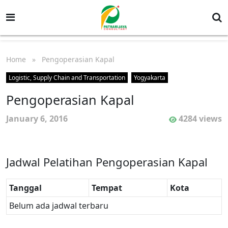
Home
» Pengoperasian Kapal
Logistic, Supply Chain and Transportation
Yogyakarta
Pengoperasian Kapal
January 6, 2016
4284 views
Jadwal Pelatihan Pengoperasian Kapal
Tanggal
Tempat
Kota
Belum ada jadwal terbaru