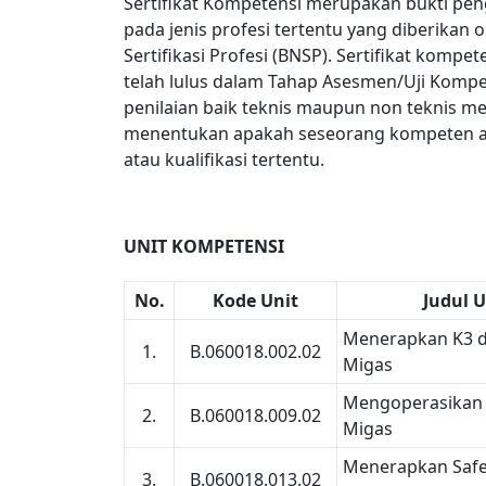
Sertifikat Kompetensi merupakan bukti pen
pada jenis profesi tertentu yang diberikan 
Sertifikasi Profesi (BNSP). Sertifikat kompe
telah lulus dalam Tahap Asesmen/Uji Kompe
penilaian baik teknis maupun non teknis m
menentukan apakah seseorang kompeten a
atau kualifikasi tertentu.
UNIT KOMPETENSI
No.
Kode Unit
Judul 
Menerapkan K3 di
1.
B.060018.002.02
Migas
Mengoperasikan Al
2.
B.060018.009.02
Migas
Menerapkan Safet
3.
B.060018.013.02