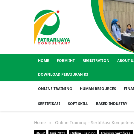
HOME
FORM IHT
REGISTRATION
ABOUT U
DOWNLOAD PERATURAN K3
ONLINE TRAINING
HUMAN RESOURCES
FINA
SERTIFIKASI
SOFT SKILL
BASED INDUSTRY
Home
» Online Training – Sertifikasi Kompetens
BNSP
Juni 2022
Online Training
Training Sertifikasi