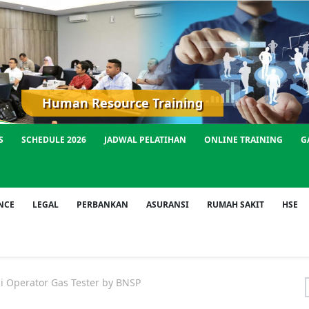
Human Resource Training
S
SCHEDULE 2026
JADWAL PELATIHAN
ONLINE TRAINING
G
NCE
LEGAL
PERBANKAN
ASURANSI
RUMAH SAKIT
HSE
i Operator Gas Tester by BNSP
f