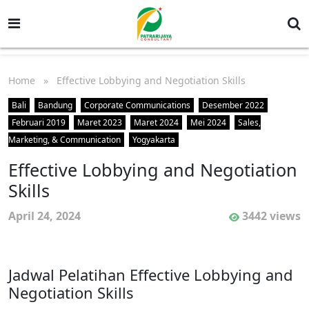
Home
» Effective Lobbying and Negotiation Skills
Bali
Bandung
Corporate Communications
Desember 2022
Februari 2019
Maret 2023
Maret 2024
Mei 2024
Sales,
Marketing, & Communication
Yogyakarta
Effective Lobbying and Negotiation
Skills
April 24, 2024
3442 views
Jadwal Pelatihan Effective Lobbying and
Negotiation Skills