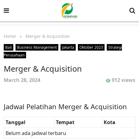
Home
» Merger & Acquisition
Bali
Business Management
Jakarta
Oktober 2023
Strategi
Perusahaan
Merger & Acquisition
March 28, 2024
912 views
Jadwal Pelatihan Merger & Acquisition
Tanggal
Tempat
Kota
Belum ada jadwal terbaru