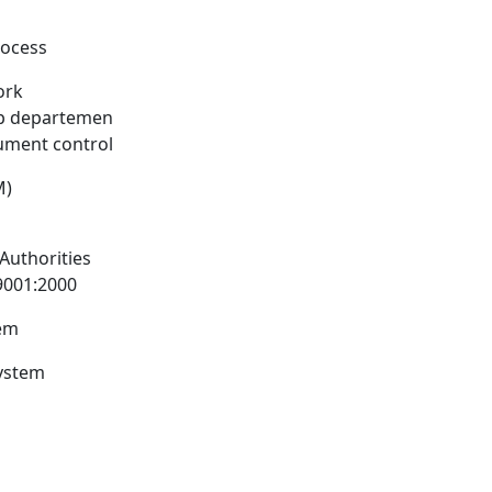
rocess
ork
ap departemen
ment control
M)
Authorities
9001:2000
tem
system