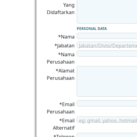
Yang
Didaftarkan
PERSONAL DATA
*Nama
*Jabatan
Jabatan/Divisi/Departem
*Nama
Perusahaan
*Alamat
Perusahaan
*Email
Perusahaan
*Email
eg: gmail, yahoo, hotmail
Alternatif
*Telepon