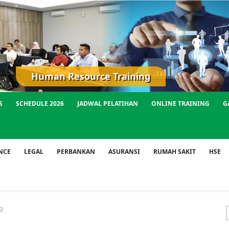
Human Resource Training
S
SCHEDULE 2026
JADWAL PELATIHAN
ONLINE TRAINING
G
NCE
LEGAL
PERBANKAN
ASURANSI
RUMAH SAKIT
HSE
9
f