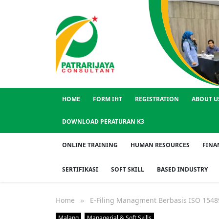
HOME
FORM IHT
REGISTRATION
ABOUT U
DOWNLOAD PERATURAN K3
ONLINE TRAINING
HUMAN RESOURCES
FINA
SERTIFIKASI
SOFT SKILL
BASED INDUSTRY
Home
» E-Filing Managment Berbasis ISO 1548
Malang
Managerial & Soft Skills