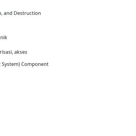
n, and Destruction
nik
isasi, akses
t System) Component