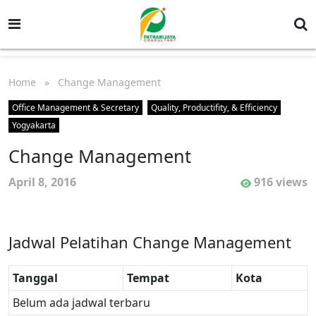
Home
» Change Management
Office Management & Secretary
Quality, Productifity, & Efficiency
Yogyakarta
Change Management
April 8, 2016
916 views
Jadwal Pelatihan Change Management
Tanggal
Tempat
Kota
Belum ada jadwal terbaru