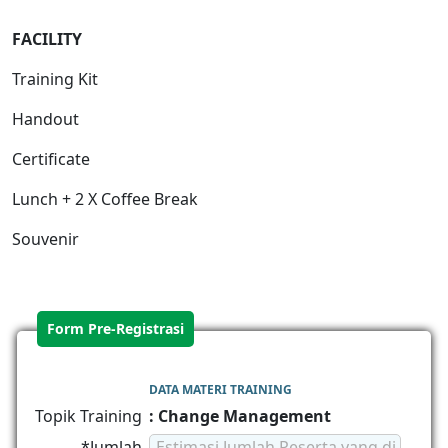
FACILIT
Y
Training Kit
Handout
Certificate
Lunch + 2 X Coffee Break
Souvenir
Form Pre-Registrasi
DATA MATERI TRAINING
Topik Training
: Change Management
*Jumlah
Estimasi Jumlah Peserta yang di