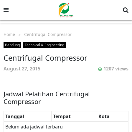
Home
» Centrifugal Compressor
Bandung
Technical & Engineering
Centrifugal Compressor
August 27, 2015
1207 views
Jadwal Pelatihan Centrifugal
Compressor
Tanggal
Tempat
Kota
Belum ada jadwal terbaru