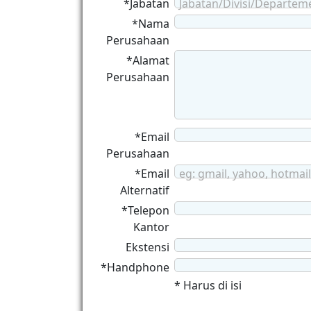
*Jabatan
Jabatan/Divisi/Departem
*Nama
Perusahaan
*Alamat
Perusahaan
*Email
Perusahaan
*Email
eg: gmail, yahoo, hotmail
Alternatif
*Telepon
Kantor
Ekstensi
*Handphone
* Harus di isi