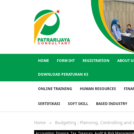
HOME
FORM IHT
REGISTRATION
ABOUT U
DOWNLOAD PERATURAN K3
ONLINE TRAINING
HUMAN RESOURCES
FINA
SERTIFIKASI
SOFT SKILL
BASED INDUSTRY
Home
» Budgeting : Planning, Controlling and 
Accounting, Finance, Tax, Treasury, Audit & Risk Managem