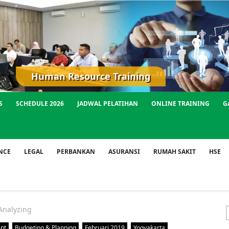
Human Resource Training
S
SCHEDULE 2026
JADWAL PELATIHAN
ONLINE TRAINING
G
NCE
LEGAL
PERBANKAN
ASURANSI
RUMAH SAKIT
HSE
Analyzing
f
ent
Budgeting & Planning
Februari 2019
Yogyakarta