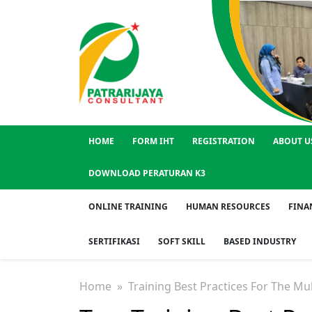
HOME
FORM IHT
REGISTRATION
ABOUT U
DOWNLOAD PERATURAN K3
ONLINE TRAINING
HUMAN RESOURCES
FINA
SERTIFIKASI
SOFT SKILL
BASED INDUSTRY
Home
» Training Best Practices For The Mu