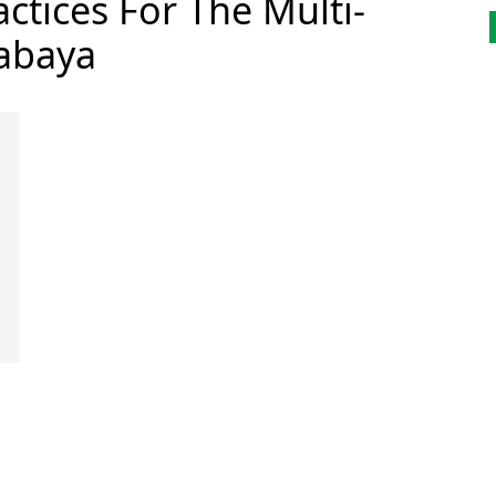
actices For The Multi-
abaya