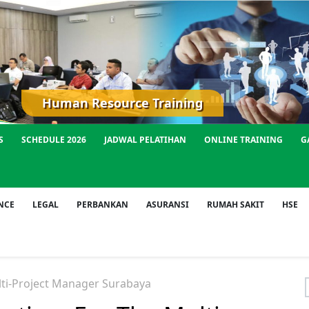
Human Resource Training
S
SCHEDULE 2026
JADWAL PELATIHAN
ONLINE TRAINING
G
NCE
LEGAL
PERBANKAN
ASURANSI
RUMAH SAKIT
HSE
lti-Project Manager Surabaya
f