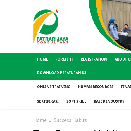
HOME
FORM IHT
REGISTRATION
ABOUT U
DOWNLOAD PERATURAN K3
ONLINE TRAINING
HUMAN RESOURCES
FINA
SERTIFIKASI
SOFT SKILL
BASED INDUSTRY
Home
» Success Habits