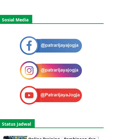
Sosial Media
Status Jadwal