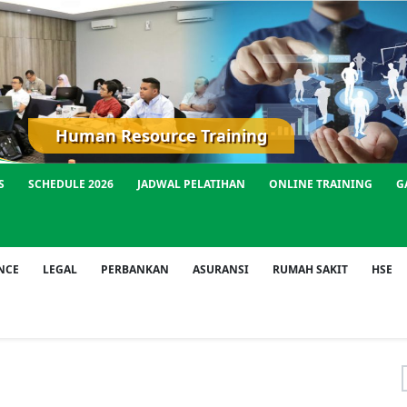
Human Resource Training
S
SCHEDULE 2026
JADWAL PELATIHAN
ONLINE TRAINING
G
NCE
LEGAL
PERBANKAN
ASURANSI
RUMAH SAKIT
HSE
f