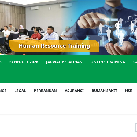
Human Resource Training
S
SCHEDULE 2026
JADWAL PELATIHAN
ONLINE TRAINING
G
NCE
LEGAL
PERBANKAN
ASURANSI
RUMAH SAKIT
HSE
f