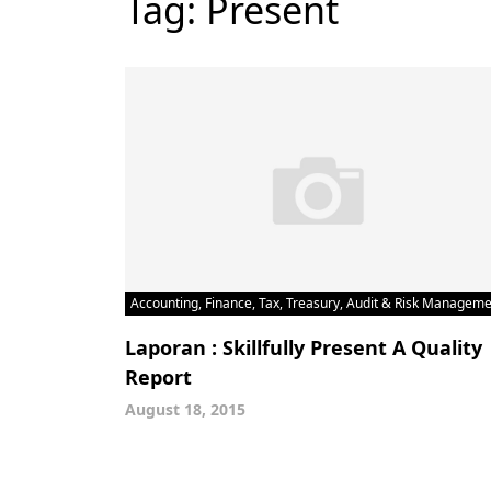
Tag:
Present
Accounting, Finance, Tax, Treasury, Audit & Risk Managem
Laporan : Skillfully Present A Quality
Report
August 18, 2015