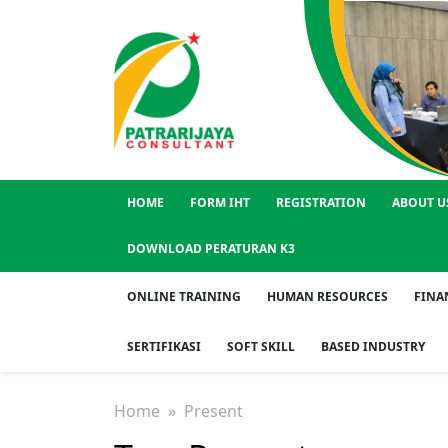
HOME
FORM IHT
REGISTRATION
ABOUT U
DOWNLOAD PERATURAN K3
ONLINE TRAINING
HUMAN RESOURCES
FINA
SERTIFIKASI
SOFT SKILL
BASED INDUSTRY
Home
» Present