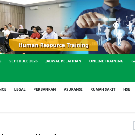
Human Resource Training
S
SCHEDULE 2026
JADWAL PELATIHAN
ONLINE TRAINING
G
NCE
LEGAL
PERBANKAN
ASURANSI
RUMAH SAKIT
HSE
f