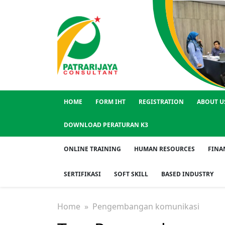
HOME
FORM IHT
REGISTRATION
ABOUT U
DOWNLOAD PERATURAN K3
ONLINE TRAINING
HUMAN RESOURCES
FINA
SERTIFIKASI
SOFT SKILL
BASED INDUSTRY
Home
» Pengembangan komunikasi