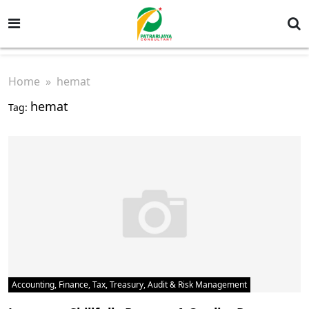
Home
» hemat
hemat
Tag:
Accounting, Finance, Tax, Treasury, Audit & Risk Management