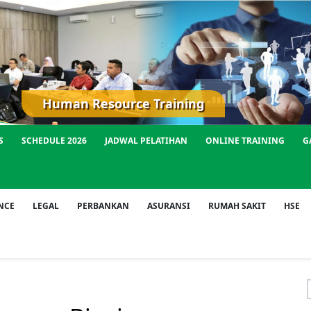
Human Resource Training
S
SCHEDULE 2026
JADWAL PELATIHAN
ONLINE TRAINING
G
NCE
LEGAL
PERBANKAN
ASURANSI
RUMAH SAKIT
HSE
f