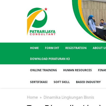
HOME
FORM IHT
REGISTRATION
ABOUT U
DOWNLOAD PERATURAN K3
ONLINE TRAINING
HUMAN RESOURCES
FINA
SERTIFIKASI
SOFT SKILL
BASED INDUSTRY
Home
» Dinamika Lingkungan Bisnis