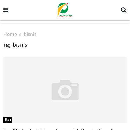
Home
» bisnis
bisnis
Tag:
Bali