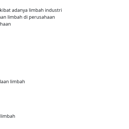
bat adanya limbah industri
an limbah di perusahaan
ahaan
laan limbah
 limbah