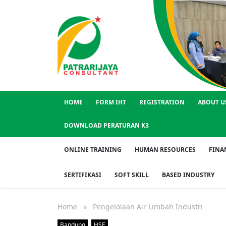
HOME
FORM IHT
REGISTRATION
ABOUT U
DOWNLOAD PERATURAN K3
ONLINE TRAINING
HUMAN RESOURCES
FINA
SERTIFIKASI
SOFT SKILL
BASED INDUSTRY
Home
» Pengelolaan Air Limbah Industri
Bandung
HSE