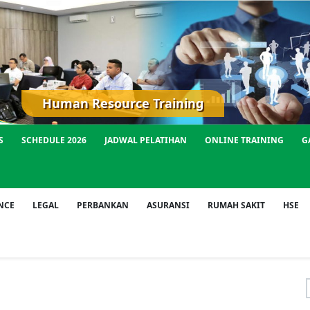
Human Resource Training
S
SCHEDULE 2026
JADWAL PELATIHAN
ONLINE TRAINING
G
NCE
LEGAL
PERBANKAN
ASURANSI
RUMAH SAKIT
HSE
f