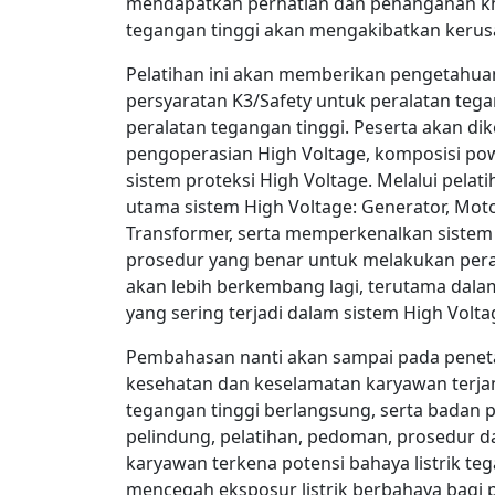
mendapatkan perhatian dan penanganan kh
tegangan tinggi akan mengakibatkan kerusak
Pelatihan ini akan memberikan pengetahua
persyaratan K3/Safety untuk peralatan teg
peralatan tegangan tinggi. Peserta akan d
pengoperasian High Voltage, komposisi pow
sistem proteksi High Voltage. Melalui pela
utama sistem High Voltage: Generator, Motor
Transformer, serta memperkenalkan sistem
prosedur yang benar untuk melakukan per
akan lebih berkembang lagi, terutama dala
yang sering terjadi dalam sistem High Volta
Pembahasan nanti akan sampai pada pene
kesehatan dan keselamatan karyawan terja
tegangan tinggi berlangsung, serta badan 
pelindung, pelatihan, pedoman, prosedur d
karyawan terkena potensi bahaya listrik t
mencegah eksposur listrik berbahaya bagi p