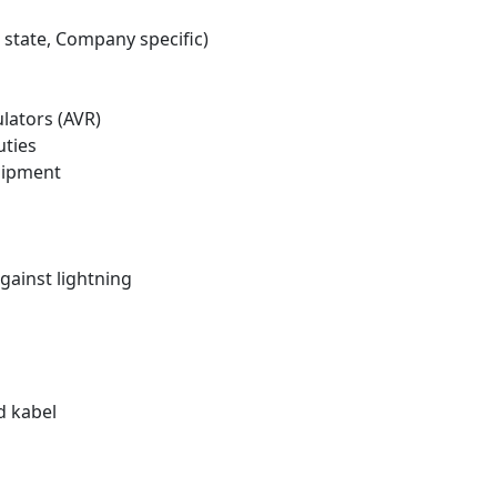
 state, Company specific)
lators (AVR)
uties
quipment
gainst lightning
d kabel