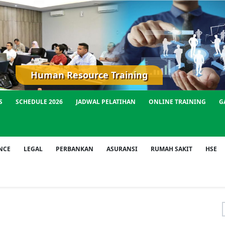
S
SCHEDULE 2026
JADWAL PELATIHAN
ONLINE TRAINING
G
NCE
LEGAL
PERBANKAN
ASURANSI
RUMAH SAKIT
HSE
f