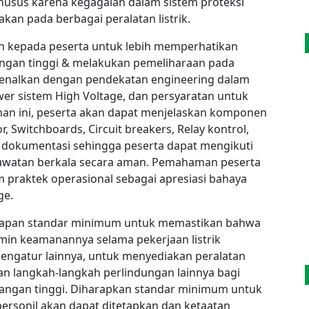
usus karena kegagalan dalam sistem proteksi
an pada berbagai peralatan listrik.
n kepada peserta untuk lebih memperhatikan
angan tinggi & melakukan pemeliharaan pada
ikenalkan dengan pendekatan engineering dalam
er sistem High Voltage, dan persyaratan untuk
tihan ini, peserta akan dapat menjelaskan komponen
, Switchboards, Circuit breakers, Relay kontrol,
 dokumentasi sehingga peserta dapat mengikuti
awatan berkala secara aman. Pemahaman peserta
m praktek operasional sebagai apresiasi bahaya
ge.
tapan standar minimum untuk memastikan bahwa
min keamanannya selama pekerjaan listrik
pengatur lainnya, untuk menyediakan peralatan
an langkah-langkah perlindungan lainnya bagi
egangan tinggi. Diharapkan standar minimum untuk
ersonil akan dapat ditetapkan dan ketaatan