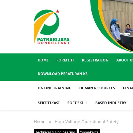
HOME
FORM IHT
REGISTRATION
ABOUT U
DOWNLOAD PERATURAN K3
ONLINE TRAINING
HUMAN RESOURCES
FINA
SERTIFIKASI
SOFT SKILL
BASED INDUSTRY
Home
» High Voltage Operational Safety
Technical & Engineering
Yogyakarta