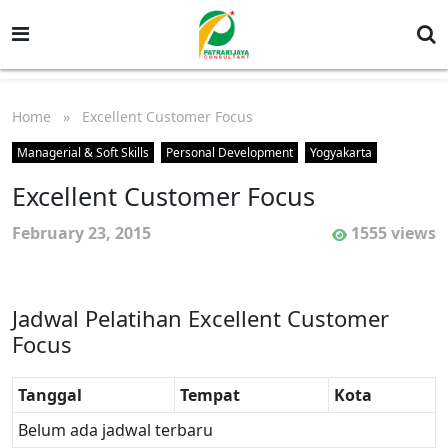
Home
» Excellent Customer Focus
Managerial & Soft Skills
Personal Development
Yogyakarta
Excellent Customer Focus
February 23, 2015
1555 views
Jadwal Pelatihan Excellent Customer
Focus
Tanggal
Tempat
Kota
Belum ada jadwal terbaru