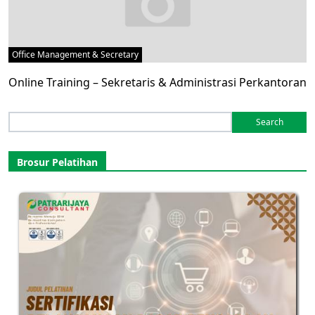
Office Management & Secretary
Online Training – Sekretaris & Administrasi Perkantoran
Search
for:
Brosur Pelatihan