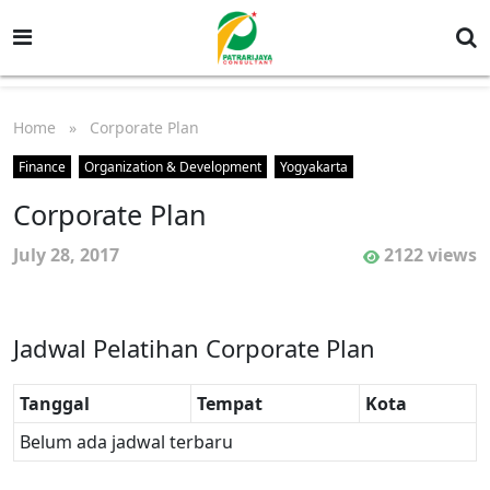
Home
» Corporate Plan
Finance
Organization & Development
Yogyakarta
Corporate Plan
July 28, 2017
2122 views
Jadwal Pelatihan Corporate Plan
Tanggal
Tempat
Kota
Belum ada jadwal terbaru