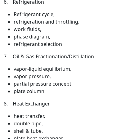
6. Refrigeration
Refrigerant cycle,
refrigeration and throttling,
work fluids,
phase diagram,
refrigerant selection
7. Oil & Gas Fractionation/Distillation
vapor-liquid equilibrium,
vapor pressure,
partial pressure concept,
plate column
8. Heat Exchanger
heat transfer,
double pipe,
shell & tube,
plate heat exchanger,