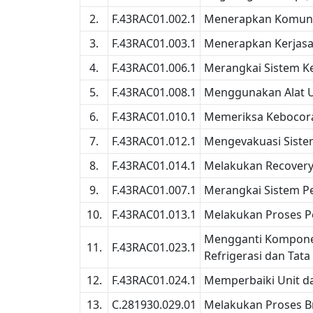
2.
F.43RAC01.002.1
Menerapkan Komunik
3.
F.43RAC01.003.1
Menerapkan Kerjasa
4.
F.43RAC01.006.1
Merangkai Sistem Ke
5.
F.43RAC01.008.1
Menggunakan Alat Uk
6.
F.43RAC01.010.1
Memeriksa Kebocora
7.
F.43RAC01.012.1
Mengevakuasi Sistem
8.
F.43RAC01.014.1
Melakukan Recovery
9.
F.43RAC01.007.1
Merangkai Sistem P
10.
F.43RAC01.013.1
Melakukan Proses Pe
Mengganti Komponen
11.
F.43RAC01.023.1
Refrigerasi dan Tat
12.
F.43RAC01.024.1
Memperbaiki Unit da
13.
C.281930.029.01
Melakukan Proses B