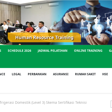
Human Resource Training
S
SCHEDULE 2026
JADWAL PELATIHAN
ONLINE TRAINING
G
NCE
LEGAL
PERBANKAN
ASURANSI
RUMAH SAKIT
HSE
gerasi Domestik (Level 3) Skema Sertifikasi Teknisi
f