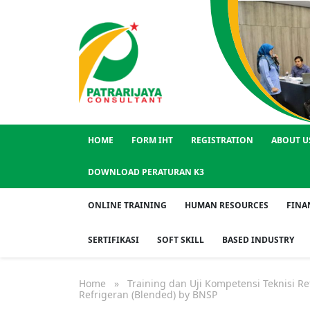
HOME
FORM IHT
REGISTRATION
ABOUT U
DOWNLOAD PERATURAN K3
ONLINE TRAINING
HUMAN RESOURCES
FINA
SERTIFIKASI
SOFT SKILL
BASED INDUSTRY
Home
» Training dan Uji Kompetensi Teknisi Refri
Refrigeran (Blended) by BNSP