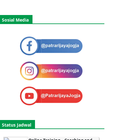
Sosial Media
Status Jadwal