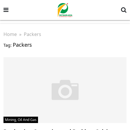
Home
» Packers
Packers
Tag:
Mining, Oil And Gas