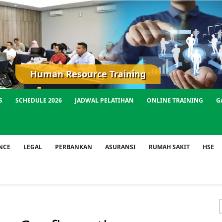
Human Resource Training
S
SCHEDULE 2026
JADWAL PELATIHAN
ONLINE TRAINING
G
NCE
LEGAL
PERBANKAN
ASURANSI
RUMAH SAKIT
HSE
f