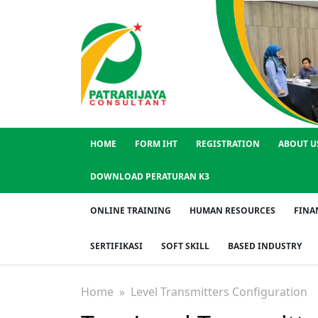
HOME
FORM IHT
REGISTRATION
ABOUT U
DOWNLOAD PERATURAN K3
ONLINE TRAINING
HUMAN RESOURCES
FINA
SERTIFIKASI
SOFT SKILL
BASED INDUSTRY
Home
» Level Transmitters Configuration