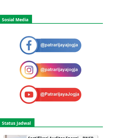
Sosial Media
Status Jadwal