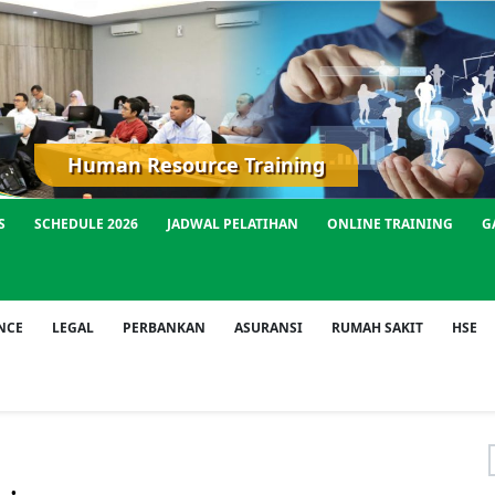
Human Resource Training
S
SCHEDULE 2026
JADWAL PELATIHAN
ONLINE TRAINING
G
NCE
LEGAL
PERBANKAN
ASURANSI
RUMAH SAKIT
HSE
f