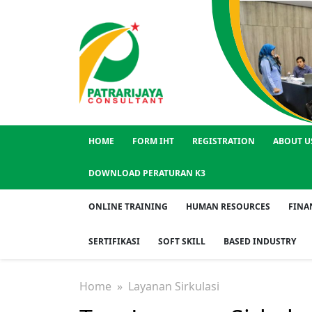
HOME
FORM IHT
REGISTRATION
ABOUT U
DOWNLOAD PERATURAN K3
ONLINE TRAINING
HUMAN RESOURCES
FINA
SERTIFIKASI
SOFT SKILL
BASED INDUSTRY
Home
» Layanan Sirkulasi