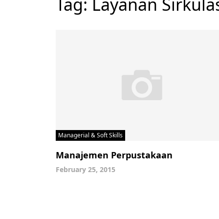
Tag:
Layanan Sirkula
Managerial & Soft Skills
Manajemen Perpustakaan
February 25, 2015