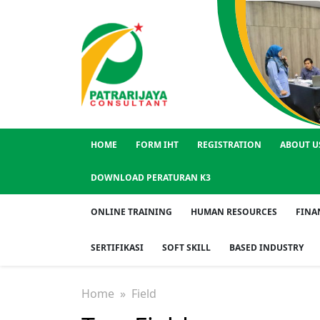
HOME
FORM IHT
REGISTRATION
ABOUT U
DOWNLOAD PERATURAN K3
ONLINE TRAINING
HUMAN RESOURCES
FINA
SERTIFIKASI
SOFT SKILL
BASED INDUSTRY
Home
» Field