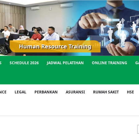
Human Resource Training
S
SCHEDULE 2026
JADWAL PELATIHAN
ONLINE TRAINING
G
NCE
LEGAL
PERBANKAN
ASURANSI
RUMAH SAKIT
HSE
f