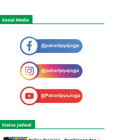
Sosial Media
Status Jadwal