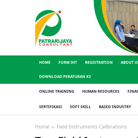
HOME
FORM IHT
REGISTRATION
ABOUT U
DOWNLOAD PERATURAN K3
ONLINE TRAINING
HUMAN RESOURCES
FINA
SERTIFIKASI
SOFT SKILL
BASED INDUSTRY
Home
» Field Instruments Calibrations