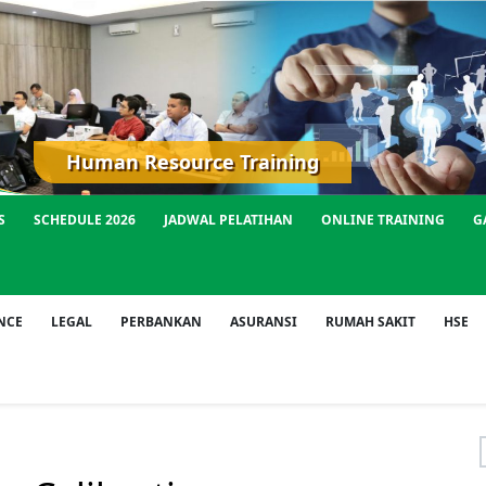
Human Resource Training
S
SCHEDULE 2026
JADWAL PELATIHAN
ONLINE TRAINING
G
NCE
LEGAL
PERBANKAN
ASURANSI
RUMAH SAKIT
HSE
f