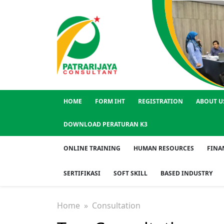
HOME
FORM IHT
REGISTRATION
ABOUT U
DOWNLOAD PERATURAN K3
ONLINE TRAINING
HUMAN RESOURCES
FINA
SERTIFIKASI
SOFT SKILL
BASED INDUSTRY
Home
» Consultation