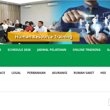
Human Resource Training
S
SCHEDULE 2026
JADWAL PELATIHAN
ONLINE TRAINING
G
NCE
LEGAL
PERBANKAN
ASURANSI
RUMAH SAKIT
HSE
f