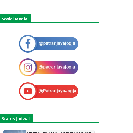
Sosial Media
Status Jadwal