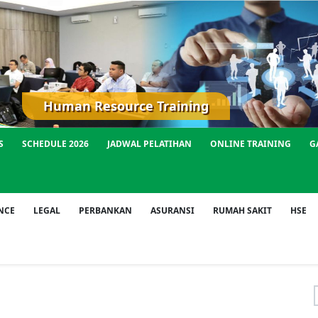
Human Resource Training
S
SCHEDULE 2026
JADWAL PELATIHAN
ONLINE TRAINING
G
NCE
LEGAL
PERBANKAN
ASURANSI
RUMAH SAKIT
HSE
f