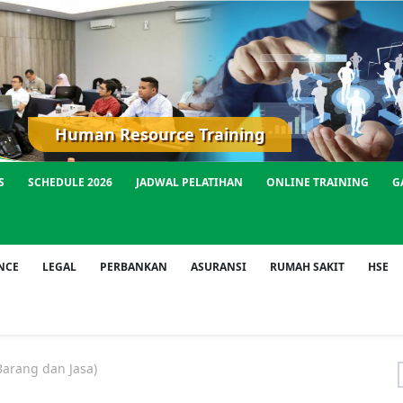
Human Resource Training
S
SCHEDULE 2026
JADWAL PELATIHAN
ONLINE TRAINING
G
NCE
LEGAL
PERBANKAN
ASURANSI
RUMAH SAKIT
HSE
rang dan Jasa)
f