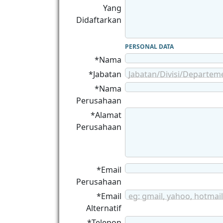
Yang
Didaftarkan
PERSONAL DATA
*Nama
*Jabatan
Jabatan/Divisi/Departem
*Nama
Perusahaan
*Alamat
Perusahaan
*Email
Perusahaan
*Email
eg: gmail, yahoo, hotmail
Alternatif
*Telepon