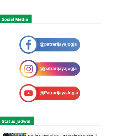
Sosial Media
Status Jadwal