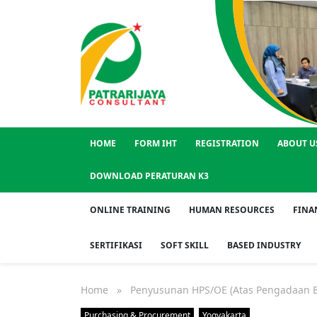
HOME
FORM IHT
REGISTRATION
ABOUT U
DOWNLOAD PERATURAN K3
ONLINE TRAINING
HUMAN RESOURCES
FINA
SERTIFIKASI
SOFT SKILL
BASED INDUSTRY
Home
» Penyusunan HPS/OE (Atas Pengadaan Ba
Purchasing & Procurement
Yogyakarta