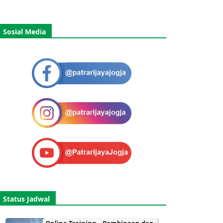
Sosial Media
Status Jadwal