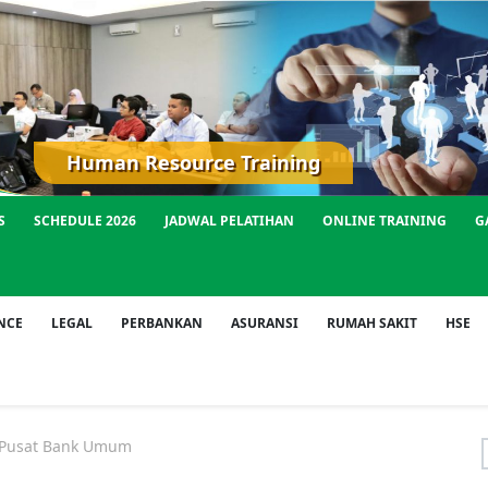
Human Resource Training
S
SCHEDULE 2026
JADWAL PELATIHAN
ONLINE TRAINING
G
NCE
LEGAL
PERBANKAN
ASURANSI
RUMAH SAKIT
HSE
Pusat Bank Umum
f