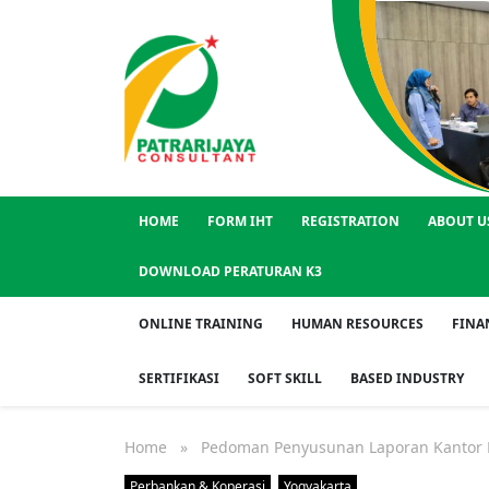
HOME
FORM IHT
REGISTRATION
ABOUT U
DOWNLOAD PERATURAN K3
ONLINE TRAINING
HUMAN RESOURCES
FINA
SERTIFIKASI
SOFT SKILL
BASED INDUSTRY
Home
» Pedoman Penyusunan Laporan Kantor 
Perbankan & Koperasi
Yogyakarta