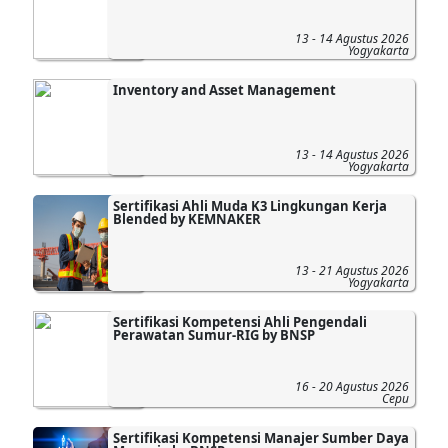
13 - 14 Agustus 2026
Yogyakarta
Inventory and Asset Management
13 - 14 Agustus 2026
Yogyakarta
Sertifikasi Ahli Muda K3 Lingkungan Kerja
Blended by KEMNAKER
13 - 21 Agustus 2026
Yogyakarta
Sertifikasi Kompetensi Ahli Pengendali
Perawatan Sumur-RIG by BNSP
16 - 20 Agustus 2026
Cepu
Sertifikasi Kompetensi Manajer Sumber Daya