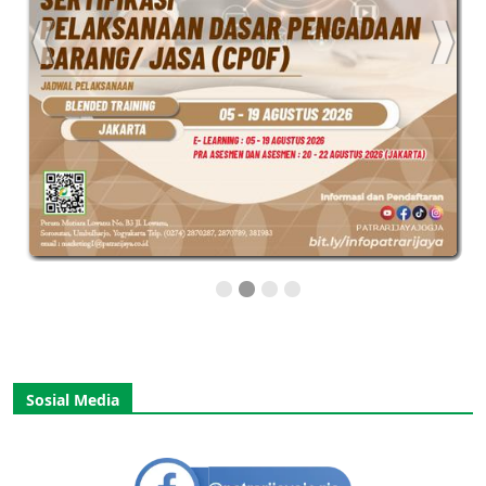
Sosial Media