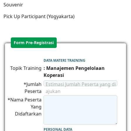
Souvenir
Pick Up Participant (Yogyakarta)
Form Pre-Registrasi
DATA MATERI TRAINING
Topik Training
: Manajemen Pengelolaan
Koperasi
*Jumlah
Estimasi Jumlah Peserta yang di
Peserta
ajukan
*Nama Peserta
Yang
Didaftarkan
PERSONAL DATA