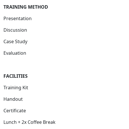
TRAINING METHOD
Presentation
Discussion
Case Study
Evaluation
FACILITIES
Training Kit
Handout
Certificate
Lunch + 2x Coffee Break