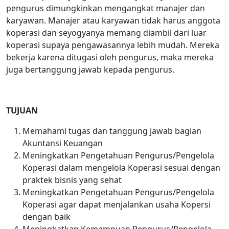
pengurus dimungkinkan mengangkat manajer dan
karyawan. Manajer atau karyawan tidak harus anggota
koperasi dan seyogyanya memang diambil dari luar
koperasi supaya pengawasannya lebih mudah. Mereka
bekerja karena ditugasi oleh pengurus, maka mereka
juga bertanggung jawab kepada pengurus.
TUJUAN
Memahami tugas dan tanggung jawab bagian
Akuntansi Keuangan
Meningkatkan Pengetahuan Pengurus/Pengelola
Koperasi dalam mengelola Koperasi sesuai dengan
praktek bisnis yang sehat
Meningkatkan Pengetahuan Pengurus/Pengelola
Koperasi agar dapat menjalankan usaha Kopersi
dengan baik