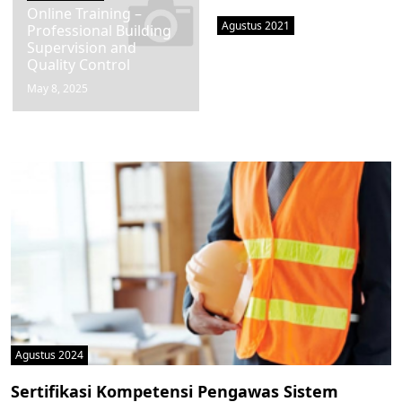
Online Training –
Agustus 2021
Professional Building
Supervision and
Online Training –
Quality Control
Building Maintenance
May 8, 2025
February 6, 2025
Agustus 2024
Sertifikasi Kompetensi Pengawas Sistem