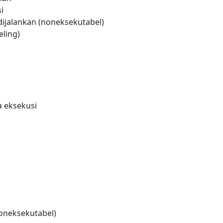
i
dijalankan (noneksekutabel)
ling)
a eksekusi
noneksekutabel)