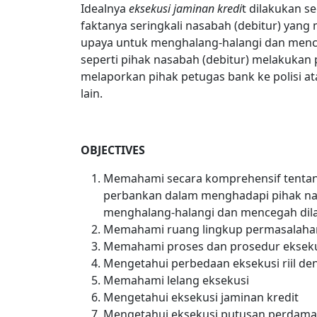
Idealnya
eksekusi jaminan kredi
t dilakukan s
faktanya seringkali nasabah (debitur) yan
upaya untuk menghalang-halangi dan mence
seperti pihak nasabah (debitur) melakukan 
melaporkan pihak petugas bank ke polisi a
lain.
OBJECTIVES
Memahami secara komprehensif tentang 
perbankan dalam menghadapi pihak na
menghalang-halangi dan mencegah dila
Memahami ruang lingkup permasalahan
Memahami proses dan prosedur ekseku
Mengetahui perbedaan eksekusi riil d
Memahami lelang eksekusi
Mengetahui eksekusi jaminan kredit
Mengetahui eksekusi putusan perdama