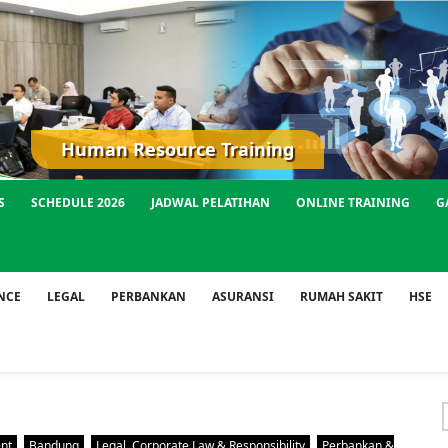
Human Resource Training
S
SCHEDULE 2026
JADWAL PELATIHAN
ONLINE TRAINING
G
NCE
LEGAL
PERBANKAN
ASURANSI
RUMAH SAKIT
HSE
f
ent
Bandung
Legal, Corporate Law & Responsibility
Perbankan &