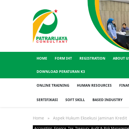
HOME
FORM IHT
REGISTRATION
ABOUT U
DOWNLOAD PERATURAN K3
ONLINE TRAINING
HUMAN RESOURCES
FINA
SERTIFIKASI
SOFT SKILL
BASED INDUSTRY
Home
» Aspek Hukum Eksekusi Jaminan Kredit
Accounting, Finance, Tax, Treasury, Audit & Risk Managem