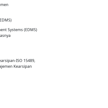
umen
(EDMS)
ment Systems (EDMS)
tasnya
earsipan-ISO 15489,
ajemen Kearsipan