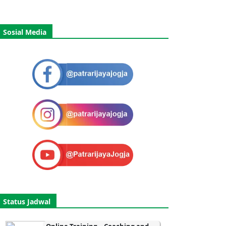
Sosial Media
Status Jadwal