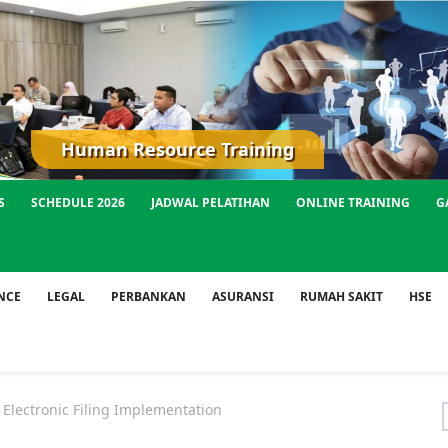
Human Resource Training
S
SCHEDULE 2026
JADWAL PELATIHAN
ONLINE TRAINING
G
NCE
LEGAL
PERBANKAN
ASURANSI
RUMAH SAKIT
HSE
ctronic Filing Implementation
f