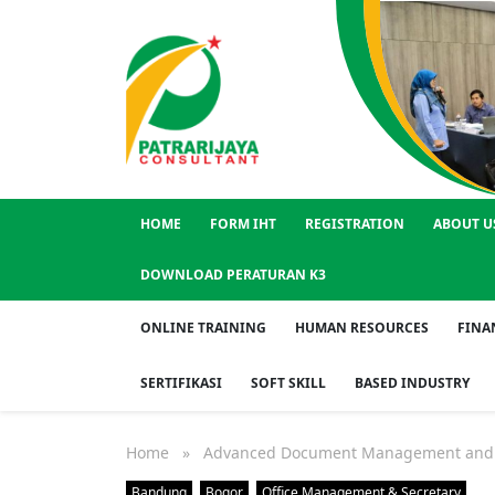
HOME
FORM IHT
REGISTRATION
ABOUT U
DOWNLOAD PERATURAN K3
ONLINE TRAINING
HUMAN RESOURCES
FINA
SERTIFIKASI
SOFT SKILL
BASED INDUSTRY
Home
» Advanced Document Management and Ele
Bandung
Bogor
Office Management & Secretary